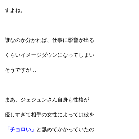
すよね。
誰なのか分かれば、仕事に影響が出る
くらいイメージダウンになってしまい
そうですが…
まあ、ジェジュンさん自身も性格が
優しすぎて相手の女性によっては彼を
「チョロい」
と舐めてかかっていたの