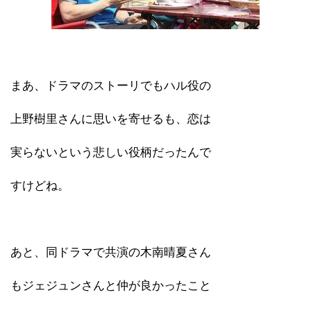
まあ、ドラマのストーリでもハル役の
上野樹里さんに思いを寄せるも、恋は
実らないという悲しい役柄だったんで
すけどね。
あと、同ドラマで共演の木南晴夏さん
もジェジュンさんと仲が良かったこと