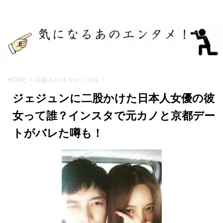
HOME
>
芸能人のスキャンダル
>
ジェジュンに二股かけた日本人女優の彼
女って誰？インスタで元カノと京都デー
トがバレた噂も！