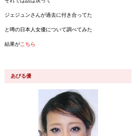
それでは話は戻って
ジェジュンさんが過去に付き合ってた
と噂の日本人女優について調べてみた
結果が
こちら
あびる優