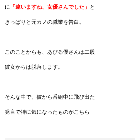
に
「違いますね、女優さんでした」
と
きっぱりと元カノの職業を告白。
このことからも、あびる優さんは二股
彼女からは脱落します。
そんな中で、彼から番組中に飛び出た
発言で特に気になったものがこちら