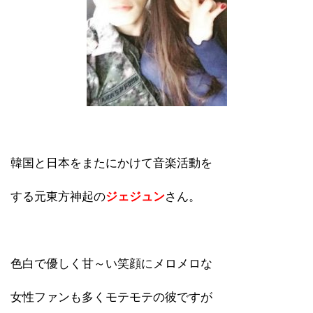
韓国と日本をまたにかけて音楽活動を
する元東方神起の
ジェジュン
さん。
色白で優しく甘～い笑顔にメロメロな
女性ファンも多くモテモテの彼ですが