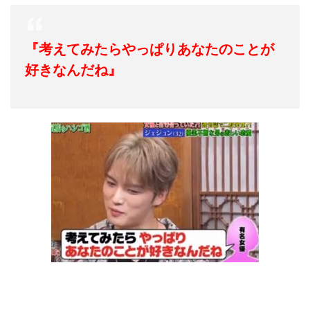
『考えてみたらやっぱりあなたのことが
好きなんだね』