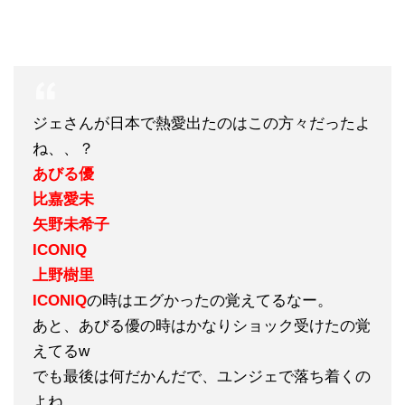
ジェさんが日本で熱愛出たのはこの方々だったよ
ね、、？
あびる優
比嘉愛未
矢野未希子
ICONIQ
上野樹里
ICONIQ
の時はエグかったの覚えてるなー。
あと、あびる優の時はかなりショック受けたの覚
えてるw
でも最後は何だかんだで、ユンジェで落ち着くの
よね。