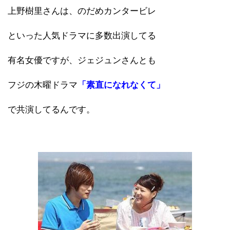
上野樹里さんは、のだめカンタービレ
といった人気ドラマに多数出演してる
有名女優ですが、ジェジュンさんとも
フジの木曜ドラマ
「素直になれなくて」
で共演してるんです。