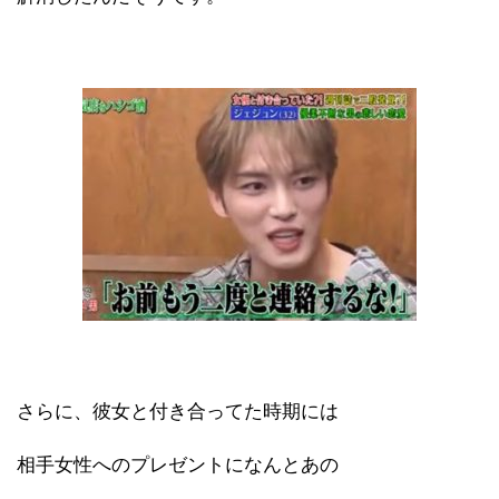
さらに、彼女と付き合ってた時期には
相手女性へのプレゼントになんとあの