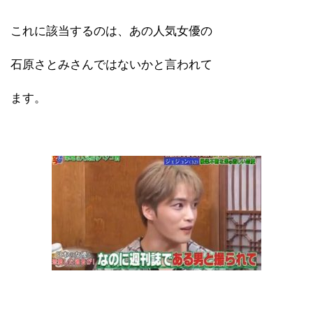
これに該当するのは、あの人気女優の
石原さとみさんではないかと言われて
ます。