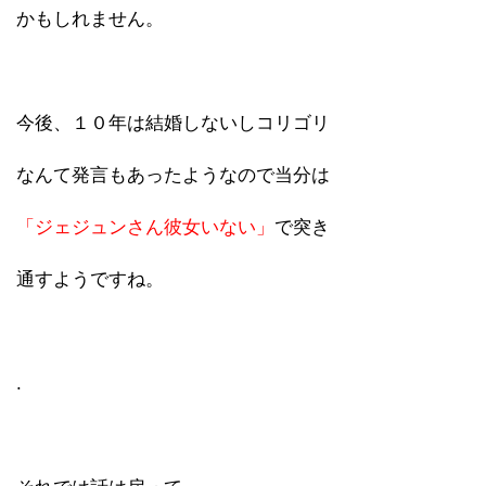
かもしれません。
今後、１０年は結婚しないしコリゴリ
なんて発言もあったようなので当分は
「ジェジュンさん彼女いない」
で突き
通すようですね。
.