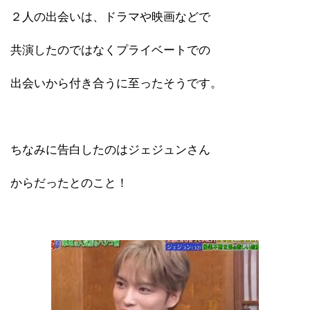
２人の出会いは、ドラマや映画などで
共演したのではなくプライベートでの
出会いから付き合うに至ったそうです。
ちなみに告白したのはジェジュンさん
からだったとのこと！