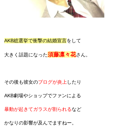
AKB総選挙で衝撃の結婚宣言
をして
須藤凛々花
大きく話題になった
さん。
その後も彼女の
ブログが炎上
したり
AKB劇場やショップでファンによる
暴動が起きてガラスが割られる
など
かなりの影響が及んでますねー。