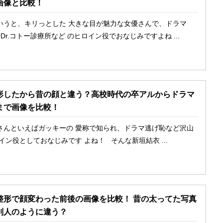
画像と比較！
いうと、キリっとした 大きな目が魅力な女優さんで、ドラマ
!!やDr.コトー診療所など のヒロイン役でおなじみですよね ...
形したから昔の顔と違う？高校時代の卒アルからドラマ
まで画像を比較！
さんといえばガッキーの 愛称で知られ、ドラマ逃げ恥など沢山
イン役としておなじみです よね！ そんな新垣結衣 ...
整形で顔変わった前後の画像を比較！ 昔の太ってた写真
別人のように違う？