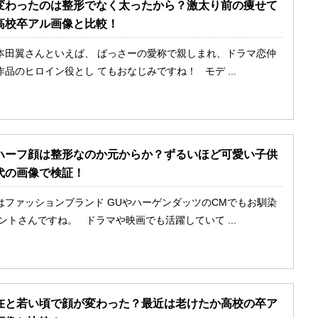
変わったのは整形でなく太ったから？激太り前の痩せて
高校卒アル画像と比較！
本田翼さんといえば、 ばっさーの愛称で親しまれ、ドラマ恋仲
品のヒロイン役とし てもおなじみですね！ モデ ...
ハーフ顔は整形なのか元からか？ずるいほど可愛い子供
代の画像で検証！
はファッションブランド GUやハーゲンダッツのCMでもお馴染
ントさんですね。 ドラマや映画でも活躍していて ...
在と若い頃で顔が変わった？最近は老けたか高校の卒ア