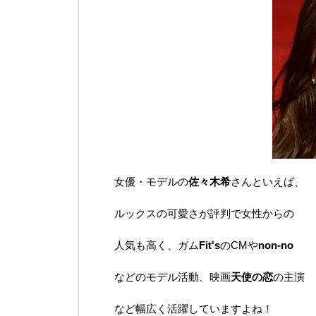
女優・モデルの
佐々木希
さんといえば、
ルックスの可愛さが評判で女性からの
人気も高く、ガム
Fit's
のCMや
non-no
などのモデル活動、映画
天使の恋
の主演
など幅広く活躍していますよね！