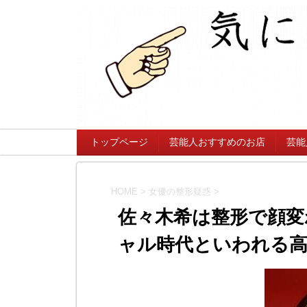
トップページ
芸能人おすすめのお店
芸能
HOME
>
女優の整形疑惑
>
佐々木希は整形で顔変
ャル時代といわれる高