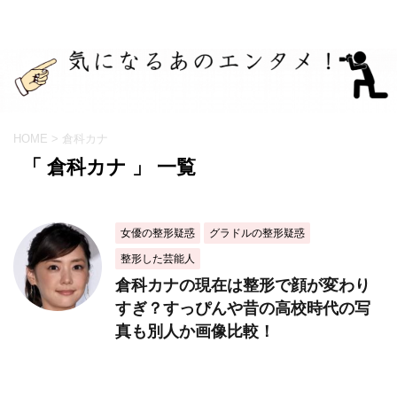
HOME
>
倉科カナ
「 倉科カナ 」 一覧
女優の整形疑惑
グラドルの整形疑惑
整形した芸能人
倉科カナの現在は整形で顔が変わり
すぎ？すっぴんや昔の高校時代の写
真も別人か画像比較！