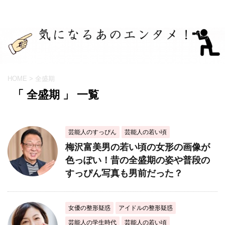
HOME
>
全盛期
「 全盛期 」 一覧
芸能人のすっぴん
芸能人の若い頃
梅沢富美男の若い頃の女形の画像が
色っぽい！昔の全盛期の姿や普段の
すっぴん写真も男前だった？
女優の整形疑惑
アイドルの整形疑惑
芸能人の学生時代
芸能人の若い頃