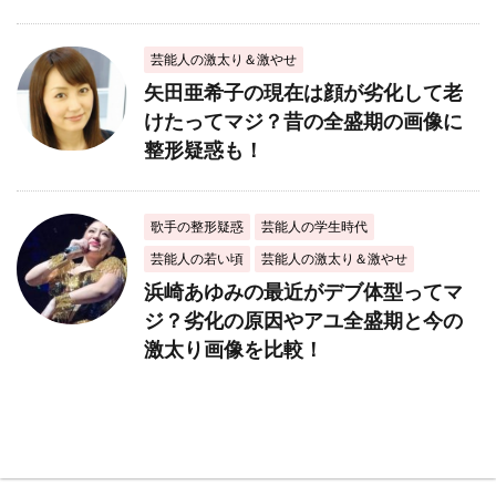
芸能人の激太り＆激やせ
矢田亜希子の現在は顔が劣化して老
けたってマジ？昔の全盛期の画像に
整形疑惑も！
歌手の整形疑惑
芸能人の学生時代
芸能人の若い頃
芸能人の激太り＆激やせ
浜崎あゆみの最近がデブ体型ってマ
ジ？劣化の原因やアユ全盛期と今の
激太り画像を比較！