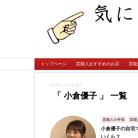
トップページ
芸能人おすすめのお店
芸能
HOME
>
小倉優子
「 小倉優子 」 一覧
芸能人の年収
芸能
小倉優子の自宅
いくら？