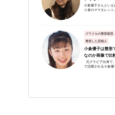
小倉優子さんといえ
り者のママタレントと
グラドルの整形疑惑
整形した芸能人
小倉優子は整形
なのか画像で比
元グラビア出身で、
で活躍される小倉優子