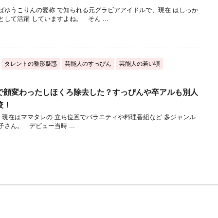
ばゆうこりんの愛称 で知られる元グラビアアイドルで、現在 はしっか
して活躍 していますよね。 そん ...
タレントの整形疑惑
芸能人のすっぴん
芸能人の若い頃
で顔変わったしほくろ除去した？すっぴんや卒アルも別人
較！
現在はママタレの 立ち位置でバラエティや料理番組など 多ジャンル
さん。 デビュー当時 ...