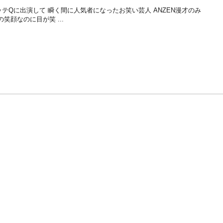
テQに出演して 瞬く間に人気者になったお笑い芸人 ANZEN漫才のみ
笑顔なのに目が笑 ...