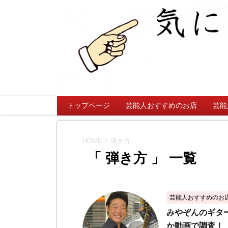
トップページ
芸能人おすすめのお店
芸能
HOME
>
弾き方
「 弾き方 」 一覧
芸能人おすすめのお
みやぞんのギタ
か動画で調査！