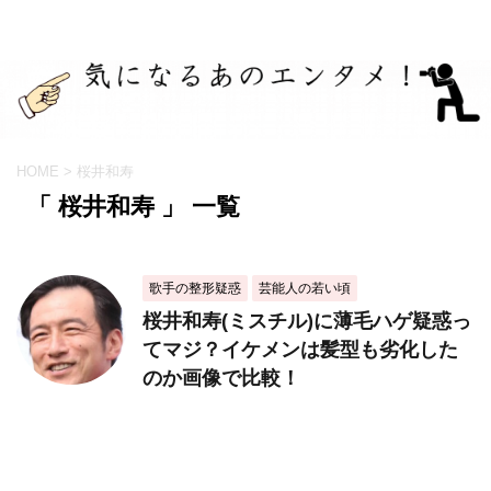
HOME
>
桜井和寿
「 桜井和寿 」 一覧
歌手の整形疑惑
芸能人の若い頃
桜井和寿(ミスチル)に薄毛ハゲ疑惑っ
てマジ？イケメンは髪型も劣化した
のか画像で比較！