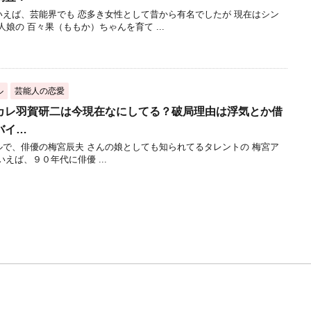
えば、芸能界でも 恋多き女性として昔から有名でしたが 現在はシン
娘の 百々果（ももか）ちゃんを育て ...
ル
芸能人の恋愛
カレ羽賀研二は今現在なにしてる？破局理由は浮気とか借
バイ…
で、俳優の梅宮辰夫 さんの娘としても知られてるタレントの 梅宮ア
えば、９０年代に俳優 ...