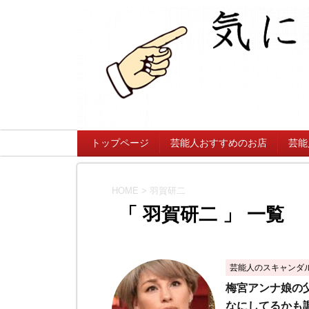
トップページ
芸能人おすすめのお店
芸能
HOME
>
羽賀研二
「 羽賀研二 」 一覧
芸能人のスキャンダ
梅宮アンナ娘の
なにしてるかも