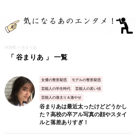
HOME
>
谷まりあ
「 谷まりあ 」 一覧
女優の整形疑惑
モデルの整形疑惑
芸能人の学生時代
芸能人の若い頃
芸能人の激太り＆激やせ
谷まりあは最近太ったけどどうかし
た？高校の卒アル写真の顔やスタイ
ルと落差ありすぎ！