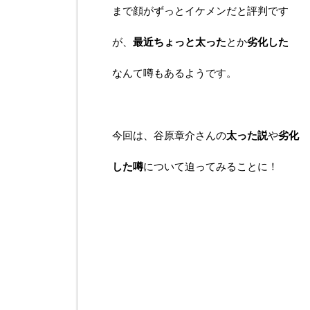
まで顔がずっとイケメンだと評判です
が、
最近ちょっと太った
とか
劣化した
なんて噂もあるようです。
今回は、谷原章介さんの
太った説
や
劣化
した噂
について迫ってみることに！