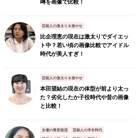
噂を画像で比較！
芸能人の激太り＆激やせ
比企理恵の現在は激太りでダイエッ
ト中？若い頃の画像比較でアイドル
時代が美人すぎ！
芸能人の激太り＆激やせ
本田望結の現在の体型が前より太っ
た？劣化したか子役時代や昔の画像
と比較！
女優の整形疑惑
芸能人の学生時代