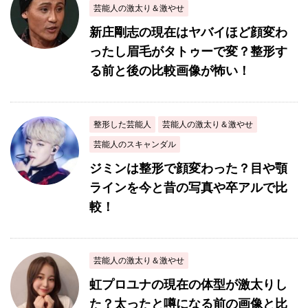
芸能人の激太り＆激やせ
新庄剛志の現在はヤバイほど顔変わ
ったし眉毛がタトゥーで変？整形す
る前と後の比較画像が怖い！
整形した芸能人
芸能人の激太り＆激やせ
芸能人のスキャンダル
ジミンは整形で顔変わった？目や顎
ラインを今と昔の写真や卒アルで比
較！
芸能人の激太り＆激やせ
虹プロユナの現在の体型が激太りし
た？太ったと噂になる前の画像と比