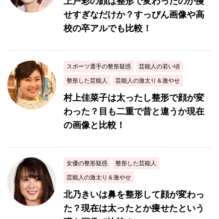
上戸彩の顔は整形で変わったのか痩
せすぎなだけか？すっぴん画像や高
校の卒アルでも比較！
スポーツ選手の整形疑惑
芸能人の若い頃
整形した芸能人
芸能人の激太り＆激やせ
村上佳菜子は太ったし整形で顔が変
わった？目も二重で昔と違うか現在
の画像と比較！
女優の整形疑惑
整形した芸能人
芸能人の激太り＆激やせ
北乃きいは鼻を整形して顔が変わっ
た？現在は太ったとか痩せたという