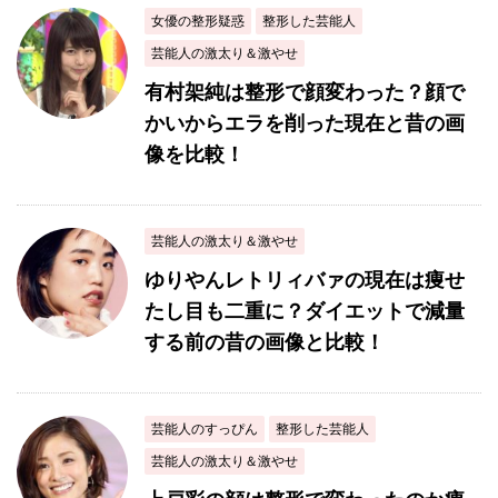
女優の整形疑惑
整形した芸能人
芸能人の激太り＆激やせ
有村架純は整形で顔変わった？顔で
かいからエラを削った現在と昔の画
像を比較！
芸能人の激太り＆激やせ
ゆりやんレトリィバァの現在は痩せ
たし目も二重に？ダイエットで減量
する前の昔の画像と比較！
芸能人のすっぴん
整形した芸能人
芸能人の激太り＆激やせ