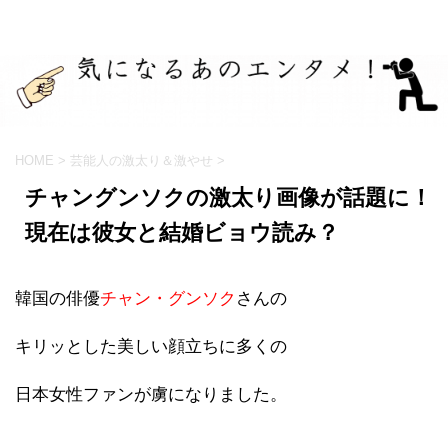
HOME
>
芸能人の激太り＆激やせ
>
チャングンソクの激太り画像が話題に！
現在は彼女と結婚ビョウ読み？
韓国の俳優
チャン・グンソク
さんの
キリッとした美しい顔立ちに多くの
日本女性ファンが虜になりました。