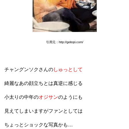
引用元：http://geitopi.com/
チャングンソクさんの
しゅっとして
綺麗なあの顔立ちとは真逆に感じる
小太りの中年の
オジサン
のようにも
見えてしまいますがファンとしては
ちょっとショックな写真かも…