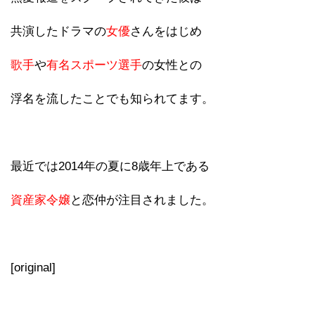
共演したドラマの
女優
さんをはじめ
歌手
や
有名スポーツ選手
の女性との
浮名を流したことでも知られてます。
最近では2014年の夏に8歳年上である
資産家令嬢
と恋仲が注目されました。
[original]