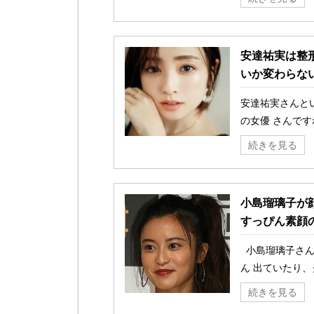
安達祐実は整
いか変わらな
安達祐実さんと
の女優 さんです
続きを見る
小島瑠璃子が
すっぴん素顔
小島瑠璃子さん
ん 出ていたり、
続きを見る