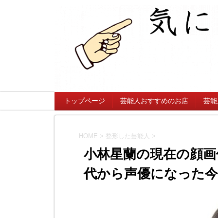
トップページ
芸能人おすすめのお店
芸能
HOME
>
整形した芸能人
>
小林星蘭の現在の顔画
代から声優になった今