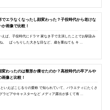
形でエラなくなったし顔変わった？子役時代から老けな
いか画像で比較！
いえば、子役時代にドラマ 家なき子で主演したことでお馴染み
ね。 ぱっちりした大きな目など、歳を重ねても キ ...
顔変わったのは整形か痩せたのか？高校時代の卒アルや
の画像と比較！
といえばこじるりの愛称 で知られていて、バラエティにたくさ
グラビアやキャスターなど メディア露出が多くて有 ...