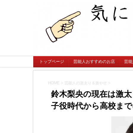
トップページ
芸能人おすすめのお店
芸能
HOME
>
芸能人の激太り＆激やせ
>
鈴木梨央の現在は激太
子役時代から高校まで