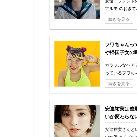
女優・タレント
マルモ のおきて
続きを見る
フワちゃんっ
や帰国子女の
カラフルなヘア
っているフワちゃ
続きを見る
安達祐実は整
いか変わらな
安達祐実さんと
の女優 さんです