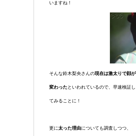
いますね！
そんな鈴木梨央さんの
現在は激太りで
顔
が
変わった
といわれているので、早速検証し
てみることに！
更に
太った理由
についても調査しつつ、