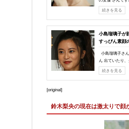
続きを見る
小島瑠璃子が
すっぴん素顔
小島瑠璃子さん
ん 出ていたり、
続きを見る
[original]
鈴木梨央の現在は激太りで顔