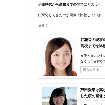
子役時代から高校までの間
でにどのよう
に変化してきたのか画像で比較していき
ます！
谷花音の現在
高校までを比
女優・タレント
なくした女神や全
続きを見る
芦田愛菜は高
した頃の画像