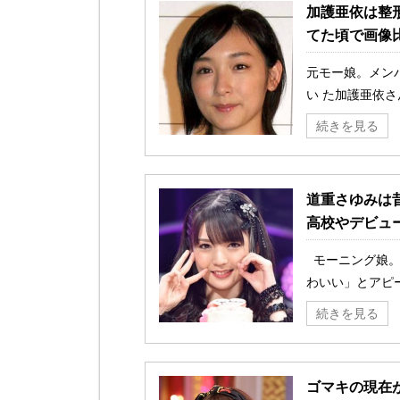
加護亜依は整
てた頃で画像
元モー娘。メン
い た加護亜依さ
続きを見る
道重さゆみは
高校やデビュ
モーニング娘。
わいい」とアピー
続きを見る
ゴマキの現在