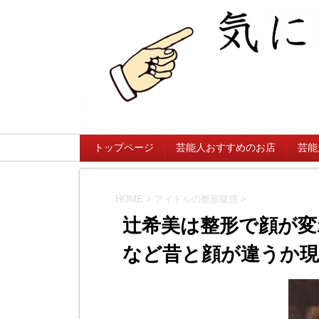
トップページ
芸能人おすすめのお店
芸能
HOME
>
アイドルの整形疑惑
>
辻希美は整形で顔が変
など昔と顔が違うか現