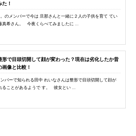
みた！
。のメンバーで今は 旦那さんと一緒に２人の子供を育て てい
真希さん。 今夜くらべてみましたに ...
整形で目頭切開して顔が変わった？現在は劣化したか昔
の画像と比較！
ンバーで知られる田中 れいなさんは整形で目頭切開して顔が
ることがあるようで す。 彼女とい ...