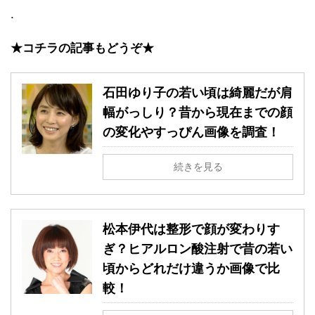
.
★コチラの記事もどうぞ★
石田ゆり子の若い頃は綺麗だが肩
幅がっしり？昔から現在までの顔
の変化やすっぴん画像を調査！
続きを見る
松本伊代は整形で顔が変わりす
ぎ？ヒアルロン酸注射で昔の若い
頃からどれだけ違うか画像で比
較！