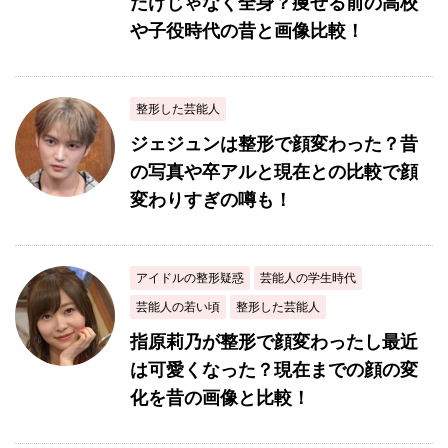
だけじゃなく全身？痩せる前の高校
や子役時代の昔と画像比較！
整形した芸能人
ジェジュンは整形で顔変わった？昔
の写真や卒アルと現在との比較で顔
変わりすぎの噂も！
アイドルの整形疑惑
芸能人の学生時代
芸能人の若い頃
整形した芸能人
指原莉乃が整形で顔変わったし最近
は可愛くなった？現在までの顔の変
化を昔の画像と比較！