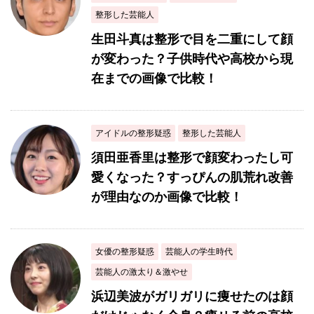
整形した芸能人
生田斗真は整形で目を二重にして顔
が変わった？子供時代や高校から現
在までの画像で比較！
アイドルの整形疑惑
整形した芸能人
須田亜香里は整形で顔変わったし可
愛くなった？すっぴんの肌荒れ改善
が理由なのか画像で比較！
女優の整形疑惑
芸能人の学生時代
芸能人の激太り＆激やせ
浜辺美波がガリガリに痩せたのは顔