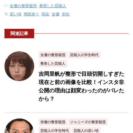
-
女優の整形疑惑
,
整形した芸能人
-
若い頃
,
岡田奈々
,
現在
,
女優
,
劣化
関連記事
女優の整形疑惑
芸能人の学生時代
整形した芸能人
吉岡里帆が整形で目頭切開しすぎた
現在と前の画像を比較！インスタ非
公開の理由は顔変わったのがバレた
から？
俳優の整形疑惑
ジャニーズの整形疑惑
芸能人の学生時代
芸能人の若い頃