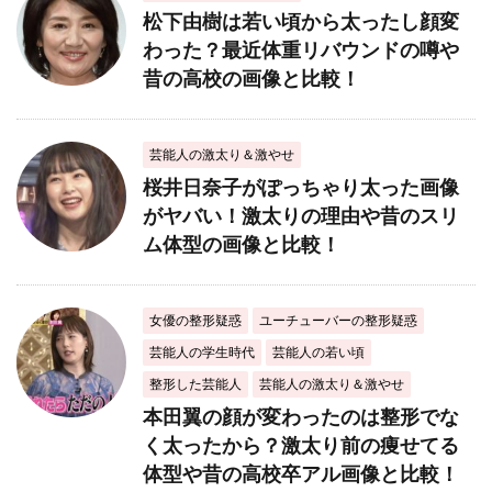
松下由樹は若い頃から太ったし顔変
わった？最近体重リバウンドの噂や
昔の高校の画像と比較！
芸能人の激太り＆激やせ
桜井日奈子がぽっちゃり太った画像
がヤバい！激太りの理由や昔のスリ
ム体型の画像と比較！
女優の整形疑惑
ユーチューバーの整形疑惑
芸能人の学生時代
芸能人の若い頃
整形した芸能人
芸能人の激太り＆激やせ
本田翼の顔が変わったのは整形でな
く太ったから？激太り前の痩せてる
体型や昔の高校卒アル画像と比較！