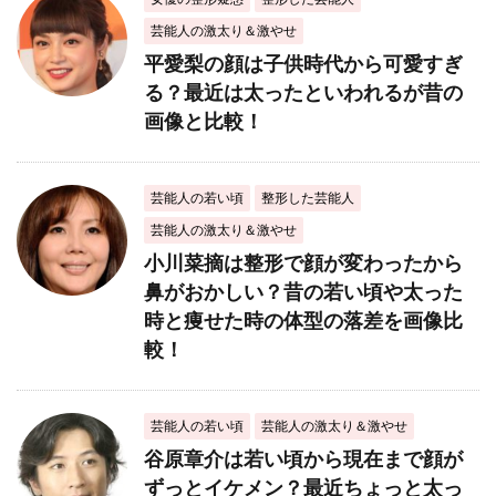
芸能人の激太り＆激やせ
平愛梨の顔は子供時代から可愛すぎ
る？最近は太ったといわれるが昔の
画像と比較！
芸能人の若い頃
整形した芸能人
芸能人の激太り＆激やせ
小川菜摘は整形で顔が変わったから
鼻がおかしい？昔の若い頃や太った
時と痩せた時の体型の落差を画像比
較！
芸能人の若い頃
芸能人の激太り＆激やせ
谷原章介は若い頃から現在まで顔が
ずっとイケメン？最近ちょっと太っ