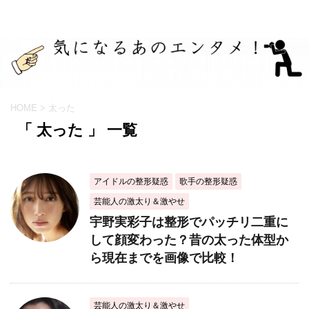
HOME
>
太った
「 太った 」 一覧
アイドルの整形疑惑
歌手の整形疑惑
芸能人の激太り＆激やせ
宇野実彩子は整形でパッチリ二重に
して顔変わった？昔の太った体型か
ら現在までを画像で比較！
芸能人の激太り＆激やせ