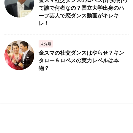
金スマ社交ダンスのロペス(岸英明)っ
て誰で何者なの？国立大学出身のハ
ーフ芸人で恋ダンス動画がキレキ
レ！
未分類
金スマの社交ダンスはやらせ？キン
タロー＆ロペスの実力レベルは本
物？