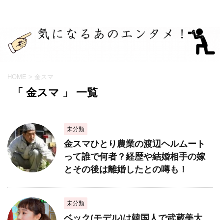
HOME
>
金スマ
「 金スマ 」 一覧
未分類
金スマひとり農業の渡辺ヘルムート
って誰で何者？経歴や結婚相手の嫁
とその後は離婚したとの噂も！
未分類
ベック(モデル)は韓国人で武蔵美大