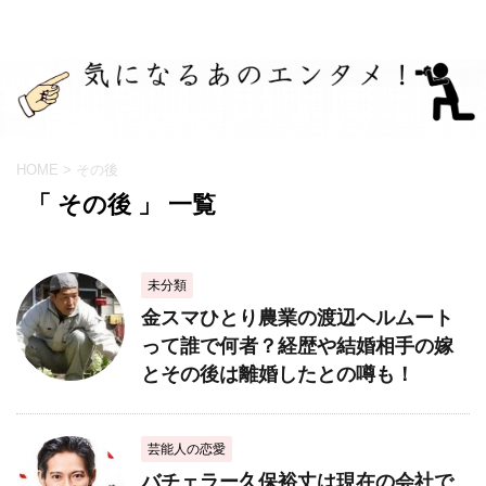
HOME
>
その後
「 その後 」 一覧
未分類
金スマひとり農業の渡辺ヘルムート
って誰で何者？経歴や結婚相手の嫁
とその後は離婚したとの噂も！
芸能人の恋愛
バチェラー久保裕丈は現在の会社で