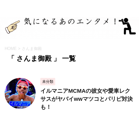
HOME
>
さんま御殿
「 さんま御殿 」 一覧
未分類
イルマニアMCMAの彼女や愛車レク
サスがヤバイwwマツコとパリピ対決
も！