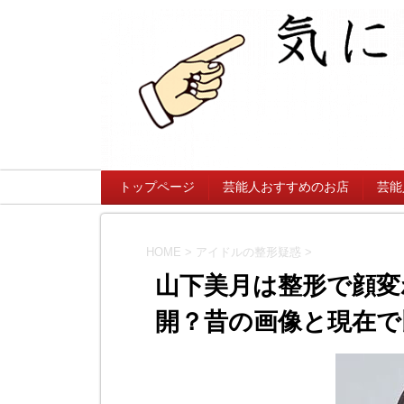
トップページ
芸能人おすすめのお店
芸能
HOME
>
アイドルの整形疑惑
>
山下美月は整形で顔変
開？昔の画像と現在で