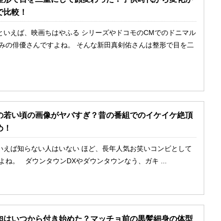
で比較！
といえば、映画ちはやふる シリーズやドコモのCMでのドニマル
染みの俳優さんですよね。 そんな新田真剣佑さんは整形で目を二
の若い頃の画像がヤバすぎ？昔の番組でのイケイケ絶頂
め！
いえば知らない人はいない ほど、長年人気お笑いコンビとして
よね。 ダウンタウンDXやダウンタウンなう、ガキ ...
肉はいつから付き始めた？マッチョ前の黒髪細身の体型