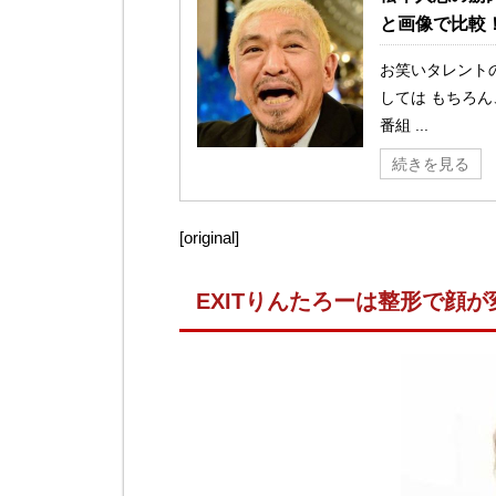
と画像で比較
お笑いタレント
しては もちろ
番組 ...
続きを見る
[original]
EXITりんたろーは整形で顔