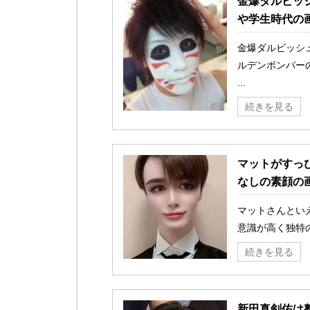
金爆ダルビッ
や学生時代の
金爆ダルビッシュ
ルデンボンバー
...
続きを見る
マットがすっ
なしの素顔の
マットさんとい
意識が高く独特の
続きを見る
新田真剣佑は