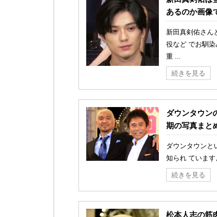
あるのか画像
新田真剣佑さん
役など でお馴
重 ...
続きを見る
ダウンタウン
期の写真まと
ダウンタウンと
知られ ています
続きを見る
松本人志の筋