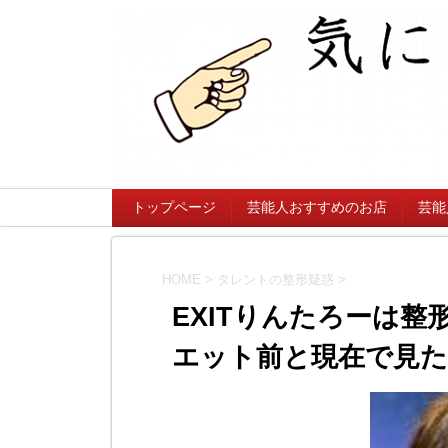
トップページ
芸能人おすすめのお店
芸能
HOME
>
タレントの整形疑惑
>
EXITりんたろーは
エット前と現在で見た