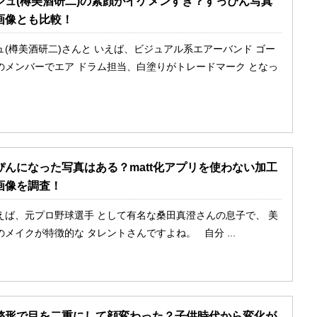
シュ(樽美酒研二)の素顔がイケメンすぎ？すっぴん写真
画像とも比較！
(樽美酒研二)さんと いえば、ビジュアル系エアーバンド ゴー
のメンバーでエア ドラム担当、白塗りがトレードマーク となっ
ぴんになった写真はある？matt化アプリを使わない加工
画像を調査！
えば、元プロ野球選手 として有名な桑田真澄さんの息子で、 美
メイクが特徴的な タレントさんですよね。 自分 ...
整形で目を二重にして顔変わった？子供時代から変化が