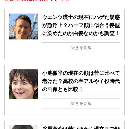
ウエンツ瑛士の現在にハゲた疑惑
が急浮上？ハーフ顔に似合う髪型
に染めたのか白髪なのかも調査！
続きを見る
小池徹平の現在の顔は昔に比べて
老けた？高校の卒アルや子役時代
の画像とも比較！
続きを見る
谷原章介は若い頃から現在まで顔