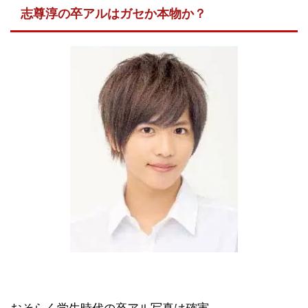
志尊淳の卒アルはガセか本物か？