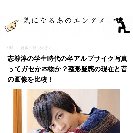
HOME
>
俳優の整形疑惑
>
志尊淳の学生時代の卒アルブサイク写真
ってガセか本物か？整形疑惑の現在と昔
の画像を比較！