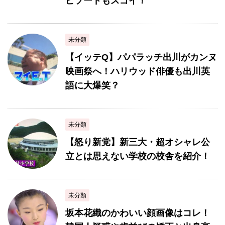
ピソードもスゴイ！
未分類
【イッテQ】パパラッチ出川がカンヌ
映画祭へ！ハリウッド俳優も出川英
語に大爆笑？
未分類
【怒り新党】新三大・超オシャレ公
立とは思えない学校の校舎を紹介！
未分類
坂本花織のかわいい顔画像はコレ！