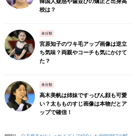
韓国人疑惑や歯並びの矯正と出身高
校は？
未分類
宮原知子のワキ毛アップ画像は逆立
ち気味？両親やコーチも気にかけて
た？
未分類
高木美帆は姉妹ですっぴん顔も可愛
い？太もものすじ画像は本物だとア
ップで確信！
PREV
白石麻衣がおしゃれイズムで紹介した岩BERETの帽